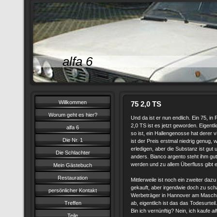
alfa 6
Willkommen
75 2,0 TS
Worum geht es hier?
Und da ist er nun endlich. Ein 75, in
2,0 TS ist es jetzt geworden. Eigentli
alfa 6
so ist, ein Hallengenosse hat derer 
Die Nr. 1
ist der Preis erstmal niedrig genug
erledigen, aber die Substanz ist gut
Die Schlachter
anders. Bianco argento steht ihm gut
werden und zu allem Überfluss gibt e
Mein Gästebuch
Restauration
Mittlerweile ist noch ein zweiter daz
gekauft, aber irgendwie doch zu sch
persönlicher Kontakt
Werbeträger in Hannover am Maschsee, 
Treffen
ab, eigentlich ist das das Todesurteil
Bin ich vernünftig? Nein, ich kaufe
al
Teile