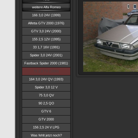
weitere Alfa Romeo
166 3,0 24V (1999)
Alfetta GTV 2000 (1976)
GTV 3,0 24V (2000)
155 2,5 12V (1995)
33 1,7 16V (1991)
Spider 3,0 24V (2001)
Fastback Spider 2000 (1981)
75 2,0 TS (1990)
164 3,0 24V QV (1993)
Spider 3,0 12 V
75 3,0 QV
90 2,5 QO
GTV 6
GTV 2000
156 2,5 24 V LPG
Was fehlt jetzt noch?