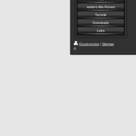
weitere Alfa Romeo
Technik
Downloads
Links
Druckversion
|
Sitemap
©