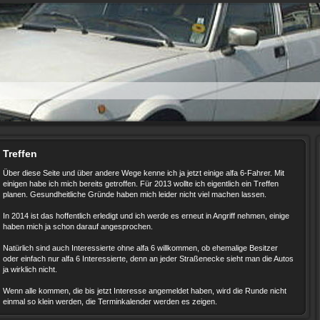
Treffen
Über diese Seite und über andere Wege kenne ich ja jetzt einige alfa 6-Fahrer. Mit
einigen habe ich mich bereits getroffen. Für 2013 wollte ich eigentlich ein Treffen
planen. Gesundheitliche Gründe haben mich leider nicht viel machen lassen.
In 2014 ist das hoffentlich erledigt und ich werde es erneut in Angriff nehmen, einige
haben mich ja schon darauf angesprochen.
Natürlich sind auch Interessierte ohne alfa 6 willkommen, ob ehemalige Besitzer
oder einfach nur alfa 6 Interessierte, denn an jeder Straßenecke sieht man die Autos
ja wirklich nicht.
Wenn alle kommen, die bis jetzt Interesse angemeldet haben, wird die Runde nicht
einmal so klein werden, die Terminkalender werden es zeigen.