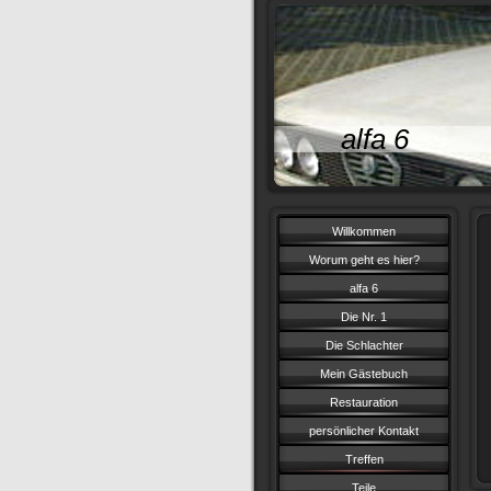
alfa 6
Willkommen
Worum geht es hier?
alfa 6
Die Nr. 1
Die Schlachter
Mein Gästebuch
Restauration
persönlicher Kontakt
Treffen
Teile